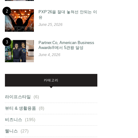
2
PXP’26을 절대 놓쳐선 안되는 이
유
June 25, 2026
3
Partner.Co, American Business
Awards®에서 5관왕 달성
June 4, 2026
카테고리
라이프스타일
(6)
뷰티 & 생활용품
(8)
비즈니스
(195)
웰니스
(27)