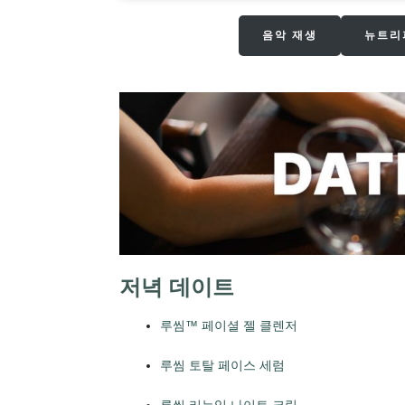
음악 재생
뉴트리
저녁 데이트
루씸™ 페이셜 젤 클렌저
루씸 토탈 페이스 세럼