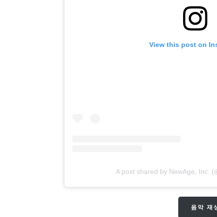
View this post on I
A post shared by NewAge, Inc. 
음악 재