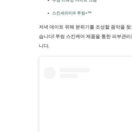
루씸 리뉴잉 나이트 크림
스킨세리티® 루씸+™
저녁 데이트 위해 분위기를 조성할 음악을 찾
습니다! 루씸 스킨케어 제품을 통한 피부관리
니다.