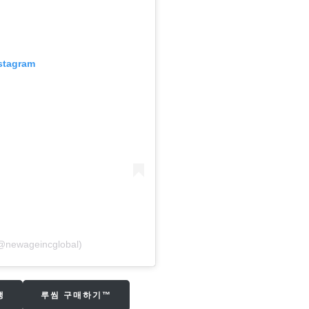
nstagram
(@newageincglobal)
생
루씸 구매하기™