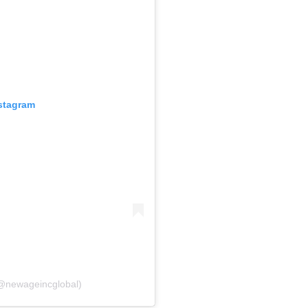
nstagram
(@newageincglobal)