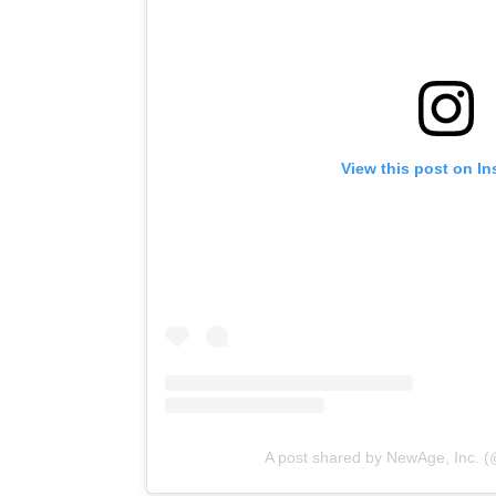
View this post on I
A post shared by NewAge, Inc. 