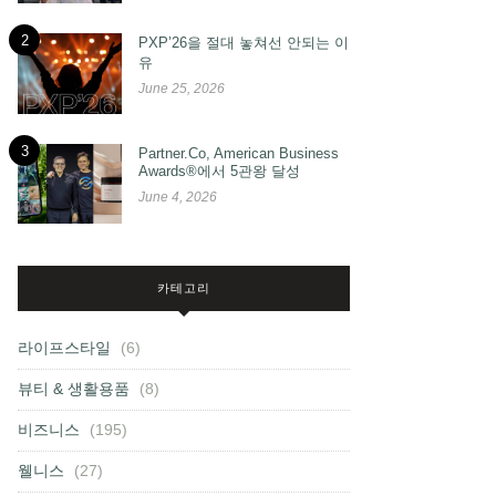
2
PXP’26을 절대 놓쳐선 안되는 이
유
June 25, 2026
3
Partner.Co, American Business
Awards®에서 5관왕 달성
June 4, 2026
카테고리
라이프스타일
(6)
뷰티 & 생활용품
(8)
비즈니스
(195)
웰니스
(27)