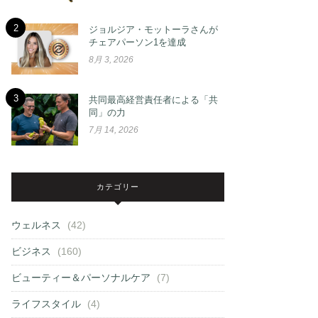
2
ジョルジア・モットーラさんが
チェアパーソン1を達成
8月 3, 2026
3
共同最高経営責任者による「共
同」の力
7月 14, 2026
カテゴリー
ウェルネス
(42)
ビジネス
(160)
ビューティー＆パーソナルケア
(7)
ライフスタイル
(4)