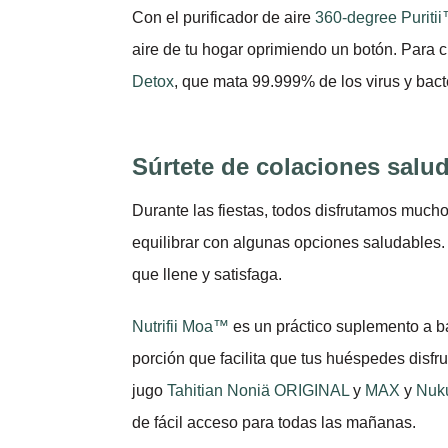
Con el purificador de aire
360-degree Puritii™
aire de tu hogar oprimiendo un botón. Para cu
Detox
, que mata 99.999% de los virus y bact
Súrtete de colaciones salu
Durante las fiestas, todos disfrutamos mucho
equilibrar con algunas opciones saludables. 
que llene y satisfaga.
Nutrifii Moa™
es un práctico suplemento a b
porción que facilita que tus huéspedes disfru
jugo
Tahitian Noniä ORIGINAL
y
MAX
y
Nuk
de fácil acceso para todas las mañanas.