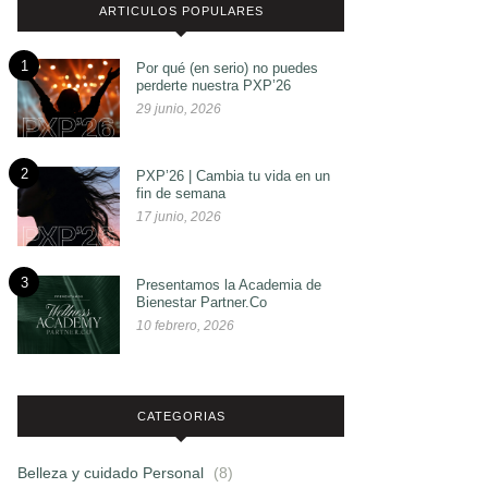
ARTICULOS POPULARES
1
Por qué (en serio) no puedes
perderte nuestra PXP’26
29 junio, 2026
2
PXP’26 | Cambia tu vida en un
fin de semana
17 junio, 2026
3
Presentamos la Academia de
Bienestar Partner.Co
10 febrero, 2026
CATEGORIAS
Belleza y cuidado Personal
(8)