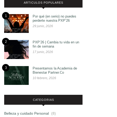
ARTICULOS POPULARES
1
Por qué (en serio) no puedes
perderte nuestra PXP’26
29 junio, 2026
2
PXP’26 | Cambia tu vida en un
fin de semana
17 junio, 2026
3
Presentamos la Academia de
Bienestar Partner.Co
10 febrero, 2026
CATEGORIAS
Belleza y cuidado Personal
(8)