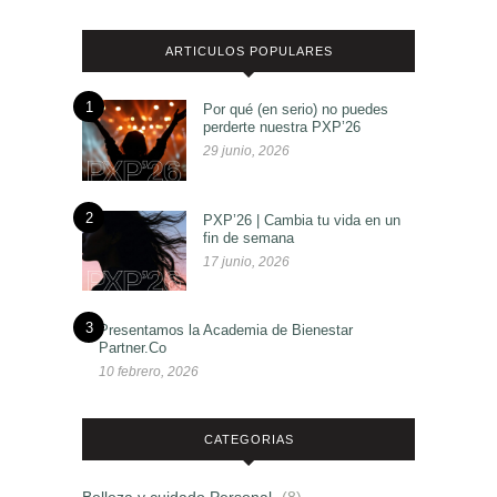
ARTICULOS POPULARES
1
Por qué (en serio) no puedes
perderte nuestra PXP’26
29 junio, 2026
2
PXP’26 | Cambia tu vida en un
fin de semana
17 junio, 2026
3
Presentamos la Academia de Bienestar
Partner.Co
10 febrero, 2026
CATEGORIAS
Belleza y cuidado Personal
(8)