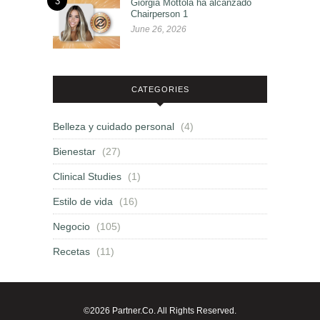
3
Giorgia Mottola ha alcanzado
Chairperson 1
June 26, 2026
CATEGORIES
Belleza y cuidado personal
(4)
Bienestar
(27)
Clinical Studies
(1)
Estilo de vida
(16)
Negocio
(105)
Recetas
(11)
©2026 Partner.Co. All Rights Reserved.