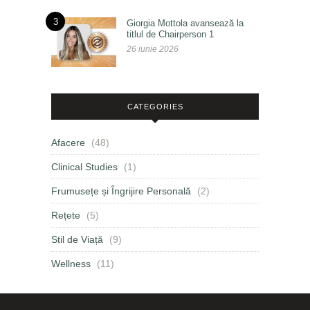
3
Giorgia Mottola avansează la
titlul de Chairperson 1
26 iunie 2026
CATEGORIES
Afacere
(48)
Clinical Studies
(1)
Frumusețe și Îngrijire Personală
(2)
Rețete
(5)
Stil de Viață
(9)
Wellness
(11)