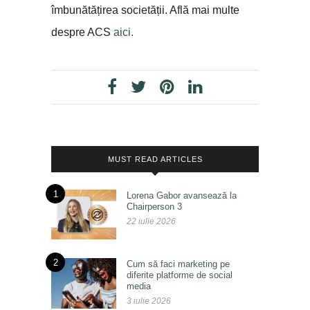
îmbunătățirea societății. Află mai multe
despre ACS
aici.
MUST READ ARTICLES
1
Lorena Gabor avansează la
Chairperson 3
22 iulie 2026
2
Cum să faci marketing pe
diferite platforme de social
media
3 iulie 2026